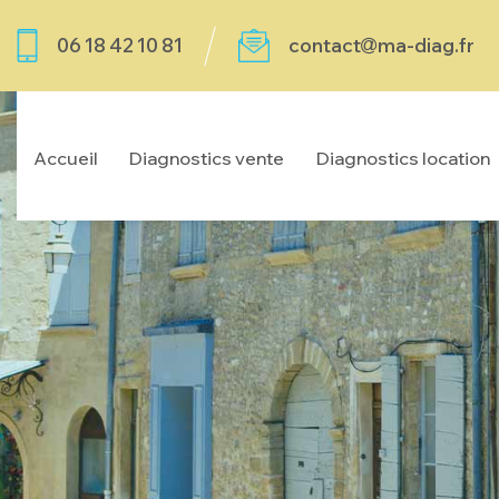
06 18 42 10 81
contact
ma-diag.fr
Accueil
Diagnostics vente
Diagnostics location