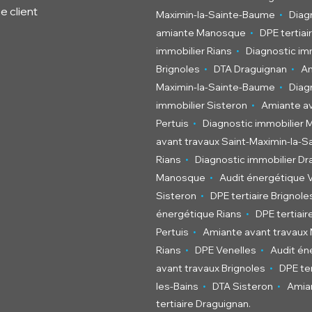
e client
.
Maximin-la-Sainte-Baume
Diag
.
amiante Manosque
DPE tertia
.
immobilier Rians
Diagnostic im
.
.
Brignoles
DTA Draguignan
Am
.
Maximin-la-Sainte-Baume
Diag
.
immobilier Sisteron
Amiante av
.
Pertuis
Diagnostic immobilier
avant travaux Saint-Maximin-la-
.
Rians
Diagnostic immobilier Dr
.
Manosque
Audit énergétique 
.
Sisteron
DPE tertiaire Brignole
.
énergétique Rians
DPE tertiair
.
Pertuis
Amiante avant travau
.
.
Rians
DPE Venelles
Audit én
.
avant travaux Brignoles
DPE ter
.
.
les-Bains
DTA Sisteron
Amian
tertiaire Draguignan
.