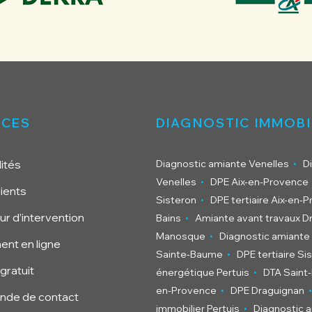
ICES
DIAGNOSTIC IMMOBI
.
ités
Diagnostic amiante Venelles
D
.
Venelles
DPE Aix-en-Provence
lients
.
Sisteron
DPE tertiaire Aix-en-
.
r d’intervention
Bains
Amiante avant travaux D
.
Manosque
Diagnostic amiante 
ent en ligne
.
Sainte-Baume
DPE tertiaire Si
.
gratuit
énergétique Pertuis
DTA Saint
.
.
en-Provence
DPE Draguignan
de de contact
.
immobilier Pertuis
Diagnostic 