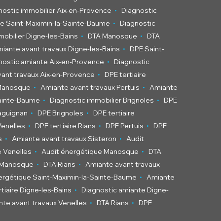
.
nostic immobilier Aix-en-Provence
Diagnostic
.
ire Saint-Maximin-la-Sainte-Baume
Diagnostic
.
.
mobilier Digne-les-Bains
DTA Manosque
DTA
.
iante avant travaux Digne-les-Bains
DPE Saint-
.
nostic amiante Aix-en-Provence
Diagnostic
.
ant travaux Aix-en-Provence
DPE tertiaire
.
.
 Manosque
Amiante avant travaux Pertuis
Amiante
.
.
Sainte-Baume
Diagnostic immobilier Brignoles
DPE
.
.
aguignan
DPE Brignoles
DPE tertiaire
.
.
.
Venelles
DPE tertiaire Rians
DPE Pertuis
DPE
.
.
s
Amiante avant travaux Sisteron
Audit
.
.
e Venelles
Audit énergétique Manosque
DTA
.
.
x Manosque
DTA Rians
Amiante avant travaux
.
ergétique Saint-Maximin-la-Sainte-Baume
Amiante
.
tiaire Digne-les-Bains
Diagnostic amiante Digne-
.
.
te avant travaux Venelles
DTA Rians
DPE