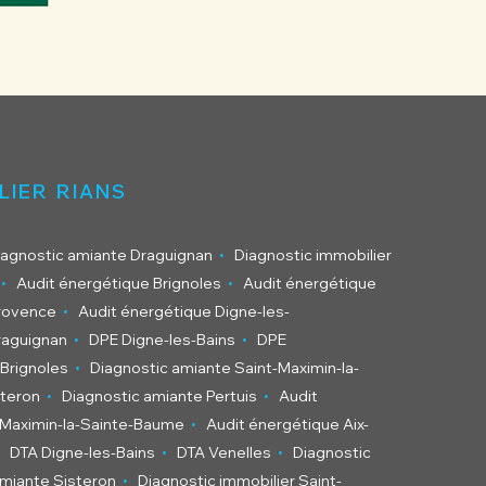
LIER RIANS
.
iagnostic amiante Draguignan
Diagnostic immobilier
.
.
Audit énergétique Brignoles
Audit énergétique
.
Provence
Audit énergétique Digne-les-
.
.
raguignan
DPE Digne-les-Bains
DPE
.
Brignoles
Diagnostic amiante Saint-Maximin-la-
.
.
steron
Diagnostic amiante Pertuis
Audit
.
-Maximin-la-Sainte-Baume
Audit énergétique Aix-
.
.
DTA Digne-les-Bains
DTA Venelles
Diagnostic
.
amiante Sisteron
Diagnostic immobilier Saint-