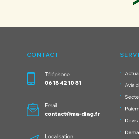
CONTACT
SERV
Actual
Téléphone
06 18 42 10 81
Avis c
Secteu
Email
Paiem
contact
ma-diag.fr
Devis 
Deman
Localisation