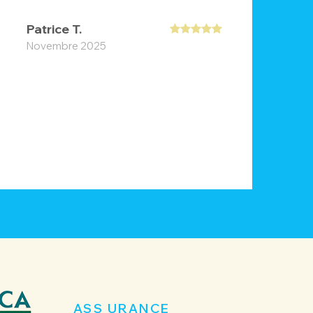
Patrice T.
J
Novembre 2025
A
L
c
e
c
ASS URANCE