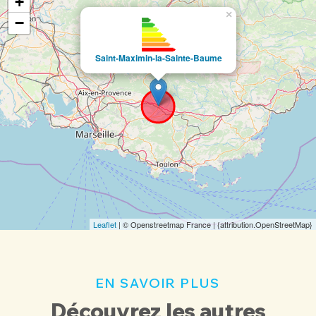
+
×
−
Saint-Maximin-la-Sainte-Baume
Leaflet
| © Openstreetmap France | {attribution.OpenStreetMap}
EN SAVOIR PLUS
Découvrez les autres